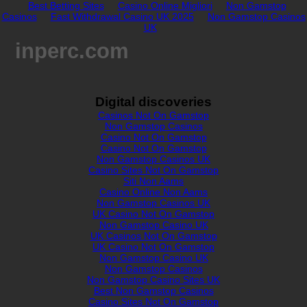
Best Betting Sites
Casino Online Migliori
Non Gamstop
Casinos
Fast Withdrawal Casino UK 2025
Non Gamstop Casinos
UK
inperc.com
Digital discoveries
Casinos Not On Gamstop
Non Gamstop Casinos
Casino Not On Gamstop
Casino Not On Gamstop
Non Gamstop Casinos UK
Casino Sites Not On Gamstop
Siti Non Aams
Casino Online Non Aams
Non Gamstop Casinos UK
UK Casino Not On Gamstop
Non Gamstop Casino UK
UK Casinos Not On Gamstop
UK Casino Not On Gamstop
Non Gamstop Casino UK
Non Gamstop Casinos
Non Gamstop Casino Sites UK
Best Non Gamstop Casinos
Casino Sites Not On Gamstop